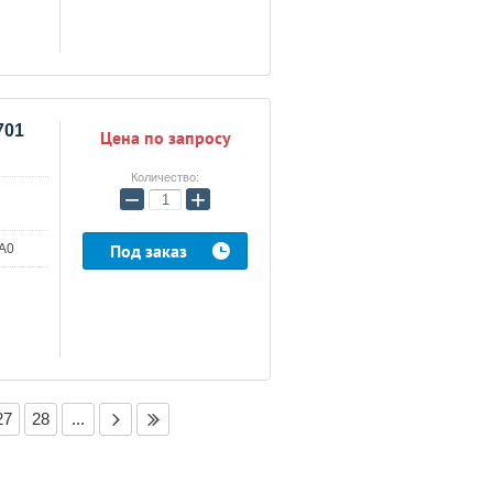
701
Цена по запросу
Количество:
−
+
Под заказ
A0
27
28
...