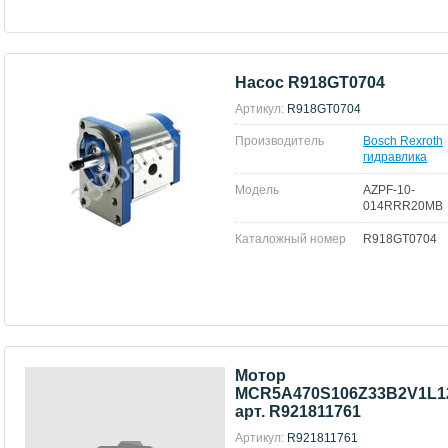
Насос R918GT0704
Артикул:
R918GT0704
Производитель
Bosch Rexroth
гидравлика
Модель
AZPF-10-
014RRR20MB
Каталожный номер
R918GT0704
Мотор
MCR5A470S106Z33B2V1L1
арт. R921811761
Артикул:
R921811761