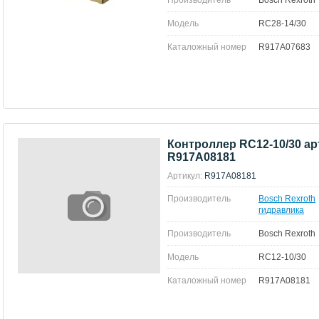
Производитель
Bosch Rexroth
Модель
RC28-14/30
Каталожный номер
R917A07683
Контроллер RC12-10/30 ар
R917A08181
Артикул:
R917A08181
Производитель
Bosch Rexroth
гидравлика
Производитель
Bosch Rexroth
Модель
RC12-10/30
Каталожный номер
R917A08181