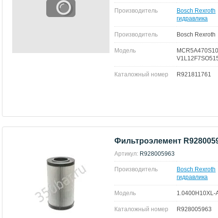
Производитель
Bosch Rexroth
гидравлика
Производитель
Bosch Rexroth
Модель
MCR5A470S10
V1L12F7SO51
Каталожный номер
R921811761
Фильтроэлемент R928005
Артикул:
R928005963
Производитель
Bosch Rexroth
гидравлика
Модель
1.0400H10XL-
Каталожный номер
R928005963