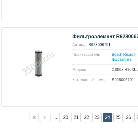
Фильтроэлемент R928006
Артикул:
R928006701
Производитель
Bosch Rexroth
гидравлика
Модель
2.0063 H10XL-
Каталожный номер
R928006701
...
20
21
22
23
24
25
26