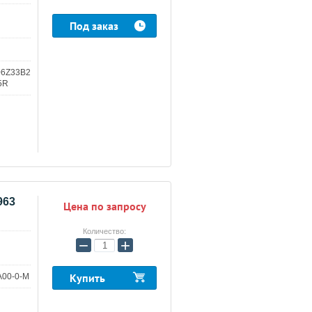
Под заказ
6Z33B2
5R
963
Цена по запросу
Количество:
−
+
Купить
A00-0-M