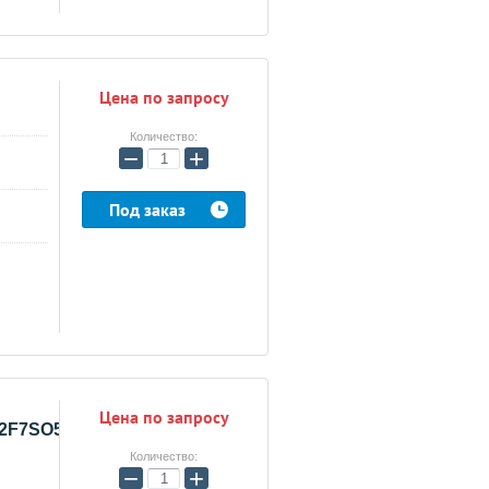
Цена по запросу
Количество:
−
+
Под заказ
Цена по запросу
2F7SO515R
Количество:
−
+