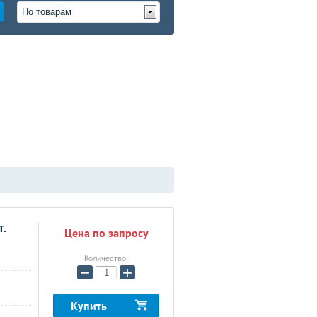
По товарам
т.
Цена по запросу
Количество:
−
+
Купить