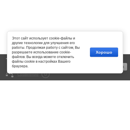
Этот сайт использует cookie-файлы и
другие технологии для улучшения его
работы. Продолжая работу с сайтом, Вы
Хорошо
разрешаете использование cookie-
файлов. Вы всегда можете отключить
0
Корзина
пусто
файлы cookie в настройках Вашего
браузера.
Оформить заказ
0
Сравнение
mail@350bar.ru
Россия, г. Самара,
4-й проезд, 66
Все подробности вы можете
узнать по телефону:
+7 (846) 922-82-72
Copyright © 2015 - 2026
Политика конфиденциальности
Megagroup.ru