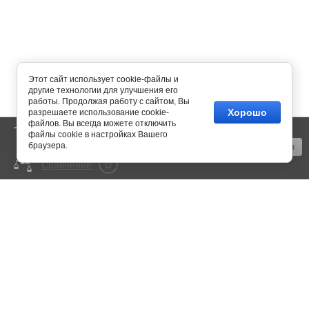
Этот сайт использует cookie-файлы и
другие технологии для улучшения его
работы. Продолжая работу с сайтом, Вы
Хорошо
разрешаете использование cookie-
файлов. Вы всегда можете отключить
0
Корзина
пусто
файлы cookie в настройках Вашего
браузера.
Оформить заказ
0
Сравнение
mail@350bar.ru
Россия, г. Самара,
4-й проезд, 66
Все подробности вы можете
узнать по телефону:
+7 (846) 922-82-72
Copyright © 2015 - 2026
Политика конфиденциальности
Megagroup.ru