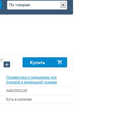
По товарам
во:
Купить
+
Пневматика и гидравлика для
буровой и мобильной техники
A402003120
Есть в наличии