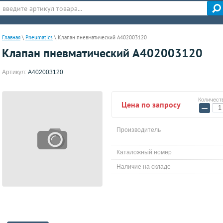
Главная
\
Pneumatics
\
Клапан пневматический A402003120
Клапан пневматический A402003120
Артикул:
A402003120
Количест
Цена по запросу
−
Производитель
Каталожный номер
Наличие на складе