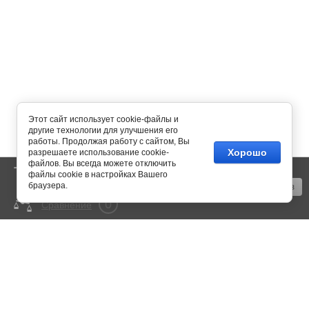
Этот сайт использует cookie-файлы и
другие технологии для улучшения его
работы. Продолжая работу с сайтом, Вы
Хорошо
разрешаете использование cookie-
файлов. Вы всегда можете отключить
0
Корзина
пусто
файлы cookie в настройках Вашего
браузера.
Оформить заказ
0
Сравнение
mail@350bar.ru
Россия, г. Самара,
4-й проезд, 66
Все подробности вы можете
узнать по телефону:
+7 (846) 922-82-72