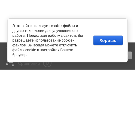
Этот сайт использует cookie-файлы и
другие технологии для улучшения его
работы. Продолжая работу с сайтом, Вы
Хорошо
разрешаете использование cookie-
файлов. Вы всегда можете отключить
0
Корзина
пусто
файлы cookie в настройках Вашего
браузера.
Оформить заказ
0
Сравнение
mail@350bar.ru
Россия, г. Самара,
4-й проезд, 66
Все подробности вы можете
узнать по телефону:
+7 (846) 922-82-72
Copyright © 2015 - 2026
Политика конфиденциальности
Megagroup.ru