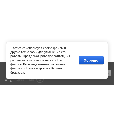
Этот сайт использует cookie-файлы и
другие технологии для улучшения его
работы. Продолжая работу с сайтом, Вы
Хорошо
разрешаете использование cookie-
файлов. Вы всегда можете отключить
0
Корзина
пусто
файлы cookie в настройках Вашего
браузера.
Оформить заказ
0
Сравнение
mail@350bar.ru
Россия, г. Самара,
4-й проезд, 66
Все подробности вы можете
узнать по телефону: