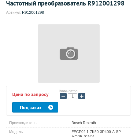
Частотный преобразователь R912001298
Артикул:
R912001298
Количество:
Цена по запросу
−
+
Под заказ
Производитель
Bosch Rexroth
Модель
FECP02.1-7K50-3P400-A-SP-
MODB-01V01