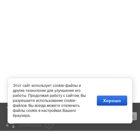
Этот сайт использует cookie-файлы и
другие технологии для улучшения его
работы. Продолжая работу с сайтом, Вы
Хорошо
разрешаете использование cookie-
файлов. Вы всегда можете отключить
0
Корзина
пусто
файлы cookie в настройках Вашего
браузера.
Оформить заказ
0
Сравнение