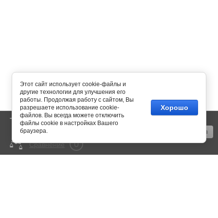
Этот сайт использует cookie-файлы и
другие технологии для улучшения его
работы. Продолжая работу с сайтом, Вы
Хорошо
разрешаете использование cookie-
файлов. Вы всегда можете отключить
0
Корзина
пусто
файлы cookie в настройках Вашего
браузера.
Оформить заказ
0
Сравнение
mail@350bar.ru
Россия, г. Самара,
4-й проезд, 66
Все подробности вы можете
узнать по телефону:
+7 (846) 922-82-72