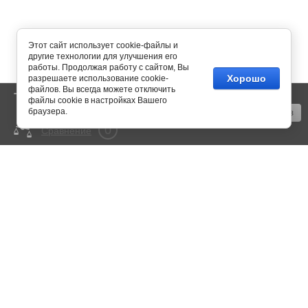
Этот сайт использует cookie-файлы и
другие технологии для улучшения его
работы. Продолжая работу с сайтом, Вы
Хорошо
разрешаете использование cookie-
файлов. Вы всегда можете отключить
0
Корзина
пусто
файлы cookie в настройках Вашего
браузера.
Оформить заказ
0
Сравнение
mail@350bar.ru
Россия, г. Самара,
4-й проезд, 66
Все подробности вы можете
узнать по телефону:
+7 (846) 922-82-72
Copyright © 2015 - 2026
Политика конфиденциальности
Megagroup.ru