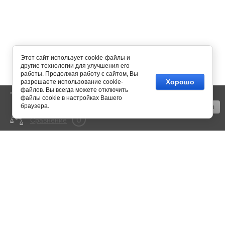
Этот сайт использует cookie-файлы и
другие технологии для улучшения его
работы. Продолжая работу с сайтом, Вы
Хорошо
разрешаете использование cookie-
файлов. Вы всегда можете отключить
0
Корзина
пусто
файлы cookie в настройках Вашего
браузера.
Оформить заказ
0
Сравнение
mail@350bar.ru
Россия, г. Самара,
4-й проезд, 66
Все подробности вы можете
узнать по телефону:
+7 (846) 922-82-72
Copyright © 2015 - 2026
Политика конфиденциальности
Megagroup.ru