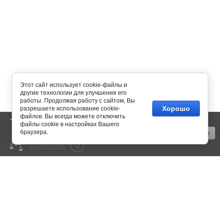
Этот сайт использует cookie-файлы и
другие технологии для улучшения его
работы. Продолжая работу с сайтом, Вы
Хорошо
разрешаете использование cookie-
файлов. Вы всегда можете отключить
0
Корзина
пусто
файлы cookie в настройках Вашего
браузера.
Оформить заказ
0
Сравнение
mail@350bar.ru
Россия, г. Самара,
4-й проезд, 66
Все подробности вы можете
узнать по телефону:
+7 (846) 922-82-72