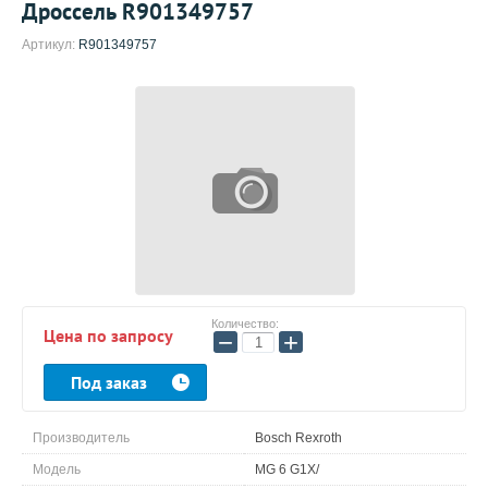
Дроссель R901349757
Артикул:
R901349757
Количество:
Цена по запросу
−
+
Под заказ
Производитель
Bosch Rexroth
Модель
MG 6 G1X/