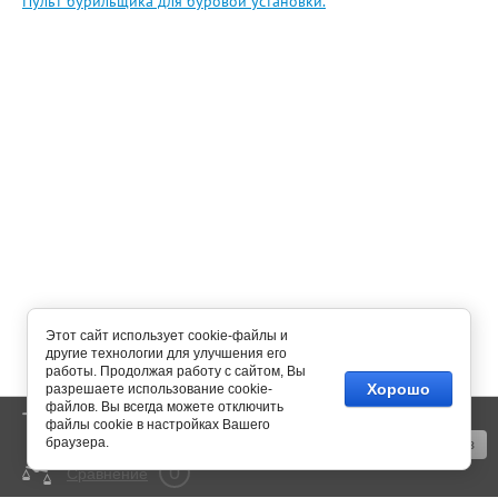
Пульт бурильщика для буровой установки.
Этот сайт использует cookie-файлы и
другие технологии для улучшения его
работы. Продолжая работу с сайтом, Вы
Хорошо
разрешаете использование cookie-
файлов. Вы всегда можете отключить
0
Корзина
пусто
файлы cookie в настройках Вашего
браузера.
Оформить заказ
0
Сравнение