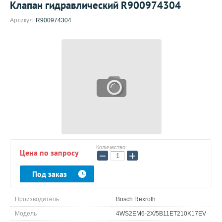
Клапан гидравлический R900974304
Артикул:
R900974304
Количество:
Цена по запросу
−
+
Под заказ
Производитель
Bosch Rexroth
Модель
4WS2EM6-2X/5B11ET210K17EV