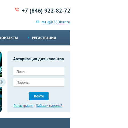
+7 (846) 922-82-72
mail@350bar.ru
КОНТАКТЫ
РЕГИСТРАЦИЯ
Авторизация для клиентов
Войти
Имеются в наличии запасные части для
Регистрация
дорожно-строительной техники
Забыли пароль?