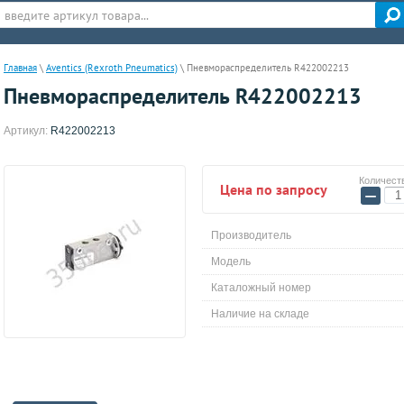
Главная
\
Aventics (Rexroth Pneumatics)
\
Пневмораспределитель R422002213
Пневмораспределитель R422002213
Артикул:
R422002213
Количест
Цена по запросу
−
Производитель
Модель
Каталожный номер
Наличие на складе