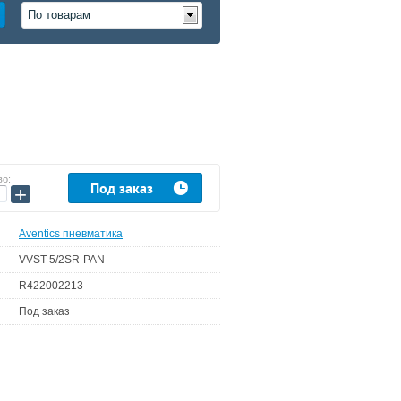
По товарам
во:
Под заказ
+
Aventics пневматика
VVST-5/2SR-PAN
R422002213
Под заказ