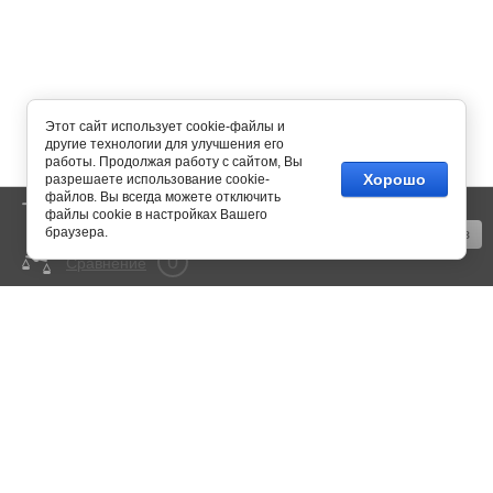
Этот сайт использует cookie-файлы и
другие технологии для улучшения его
работы. Продолжая работу с сайтом, Вы
Хорошо
разрешаете использование cookie-
файлов. Вы всегда можете отключить
0
Корзина
пусто
файлы cookie в настройках Вашего
браузера.
Оформить заказ
0
Сравнение
mail@350bar.ru
Россия, г. Самара,
4-й проезд, 66
Все подробности вы можете
узнать по телефону:
+7 (846) 922-82-72
Copyright © 2015 - 2026
Политика конфиденциальности
Megagroup.ru