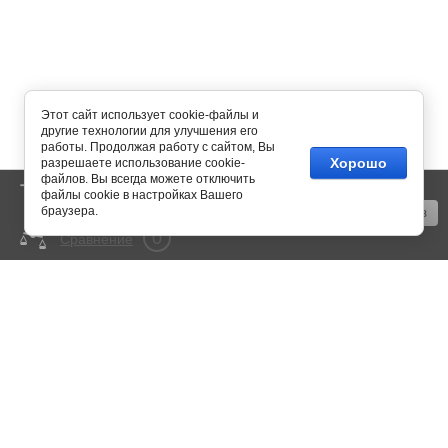
Этот сайт использует cookie-файлы и
другие технологии для улучшения его
работы. Продолжая работу с сайтом, Вы
Хорошо
разрешаете использование cookie-
файлов. Вы всегда можете отключить
0
Корзина
пусто
файлы cookie в настройках Вашего
браузера.
Оформить заказ
0
Сравнение
mail@350bar.ru
Россия, г. Самара,
4-й проезд, 66
Все подробности вы можете
узнать по телефону:
+7 (846) 922-82-72
Copyright © 2015 - 2026
Политика конфиденциальности
Megagroup.ru