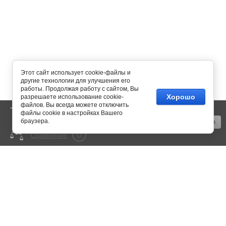
Этот сайт использует cookie-файлы и
другие технологии для улучшения его
работы. Продолжая работу с сайтом, Вы
Хорошо
разрешаете использование cookie-
файлов. Вы всегда можете отключить
0
Корзина
пусто
файлы cookie в настройках Вашего
браузера.
Оформить заказ
0
Сравнение
mail@350bar.ru
Россия, г. Самара,
4-й проезд, 66
Все подробности вы можете
узнать по телефону:
+7 (846) 922-82-72
Copyright © 2015 - 2026
Политика конфиденциальности