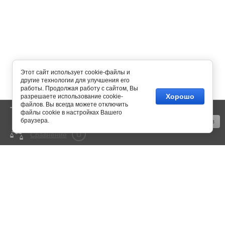
Этот сайт использует cookie-файлы и
другие технологии для улучшения его
работы. Продолжая работу с сайтом, Вы
Хорошо
разрешаете использование cookie-
файлов. Вы всегда можете отключить
0
Корзина
пусто
файлы cookie в настройках Вашего
браузера.
Оформить заказ
0
Сравнение
mail@350bar.ru
Россия, г. Самара,
4-й проезд, 66
Все подробности вы можете
узнать по телефону:
+7 (846) 922-82-72
Copyright © 2015 - 2026
Политика конфиденциальности